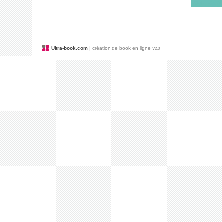
Ultra-book.com
| création de book en ligne
V2.0